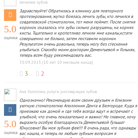
лечение зубов
Здравствуйте! Обратилась в клинику для повторного
протезирования, жутко боялась лечить зубы, кто лечился в
совдеповской стоматологии, тот меня поймет. После снятия
5.0
коронок оказалось что зубы сильно разрушены, на корнях
кисты. Тщательно и кропотливо лечили мне каналы,кстати
оценка
совершенно не больно, затем поставили коронки.
Результатом очень довольна, теперь могу без стеснения
улыбаться. Спасибо моим докторам Дементьевой и Гольняк,
теперь всем буду рекомендовать вас.
30.09.2015 (10 лет 10 месяцев назад)
3
2
Аня Золотова
, услуга: реставрация зубов
Однозначно! Рекомендую всем своим друзьям и близким
уютную стоматологию Аполлония Дента в Белгороде. Куда я
приезжаю как домой и где тебя всегда ждут и встречают с
улыбкой, что очень показательно и важно! Но главное, хочу
5.0
выразить особую благодарность Дементьевой Гульшат
Юнусовне! Вы моя зубная фея!!! Я очень рада, что однажды
оценка
вас нашла, и теперь по любым зубным вопросам я