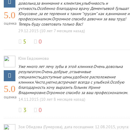
довольна,за внимание к клиентам,улыбчивость и
учтивость.Особенно благодарна врачу Дементьевой Гульшат
5.0
Юнусовне ,за ее терпения к таким "трусам" как я,внимание и
профессионализм.Огромное спасибо девочки за ваш труд!
оценка
Теперь буду советовать только Вас!
29.12.2015 (10 лет 7 месяцев назад)
5
0
Юля Евдокимова
Уже много лет лечу зубы в этой клинике.Очень довольна
результатом.Очень добрые ,отзывчивые
специалисты,доступные цены,удобное расположение
клиники.Чисто,уютно,встречают всегда с улыбкой.Особую
5.0
благодарность хочу выразить Гольняк Ирине
Владимировне.Огромное спасибо за ваш профессионализм.
оценка
14.11.2015 (10 лет 8 месяцев назад)
3
0
Зоя Обидова (Гумерова)
, дата посещения: 12.08.2015
, услуга: