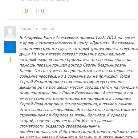
0
0
Роман Степанович
Я, Андреева Раиса Алексеевна, пришла 12.07.2013 на прием
к врачу в стоматологический центр «Дантист». Я оказалась
свидетелем одного случая, который тронул меня до глубин
души. На моих глазах потерял сознание один пациент,
который ожидал своего приема. Быстро позвала врача на
помощь, первым пришел доктор Сергей Владимирович
Кашин. Он сразу же стал приводить в чувства потерявшего
сознание человека, но в сознание он не приходил. Тогда
Сергей Владимирович стал делать ему искусственное
дыхание рот в рот, делал массаж сердца. Потом на помощь к
нему подоспела врач Лилия Вячеславовна Алексеева и они
вместе стали его реанимировать и приводить в сознание.
Сергей Владимирович, самоотверженно, в прямом смысле
этого слова спасал человека. Это надо было видеть, с каким
стремлением он боролся за жизнь больного. К приезду
скорой, пациент пришел в себя. Все что сделали
стоматологи, оказалось своевременным и
профессиональным. Работники скорой, ничего добавить уже
не могли и увезли больного в больницу. К стати, выносить