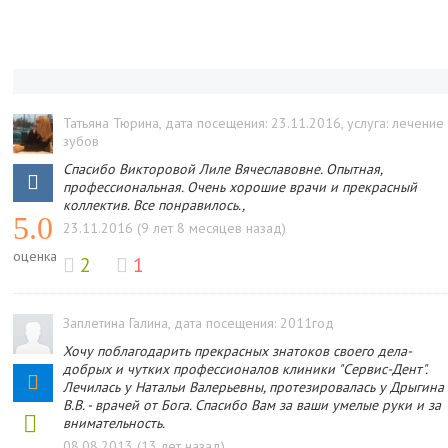
Татьяна Тюрина
, дата посещения: 23.11.2016
, услуга: лечение
зубов
Спасибо Викторовой Лиле Вячеславовне. Опытная,
профессиональная. Очень хорошие врачи и прекрасный
коллектив. Все понравилось.,
5.0
23.11.2016 (9 лет 8 месяцев назад)
оценка
2
1
Заплетина Галина
, дата посещения: 2011год
Хочу поблагодарить прекрасных знатоков своего дела-
добрых и чутких профессионалов клиники "Сервис-Дент".
Лечилась у Натальи Валерьевны, протезировалась у Дрыгина
В.В. - врачей от Бога. Спасибо Вам за ваши умелые руки и за
внимательность.
08.08.2013 (13 лет назад)