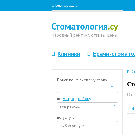
Белгород
Стоматология
.су
Народный
рейтинг, отзывы
, цены
Клиники
Врачи-стомато
Рей
Поиск по ключевому слову:
Ст
Отз
по
метро
/
району
И
по услуге