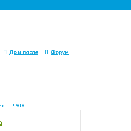
До и после
Форум
ны
Фото
а