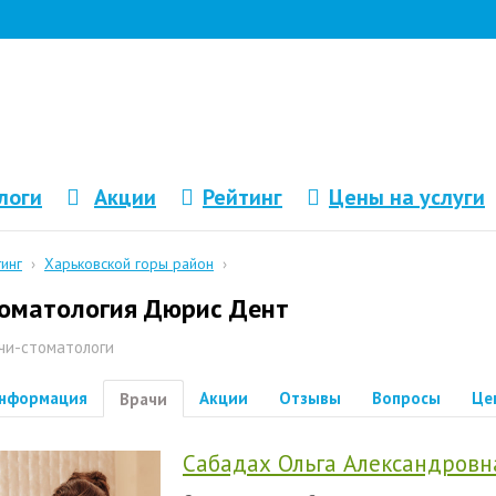
логи
Акции
Рейтинг
Цены на услуги
тинг
›
Харьковской горы район
›
оматология Дюрис Дент
чи-стоматологи
нформация
Акции
Отзывы
Вопросы
Це
Врачи
Сабадах Ольга Александровн