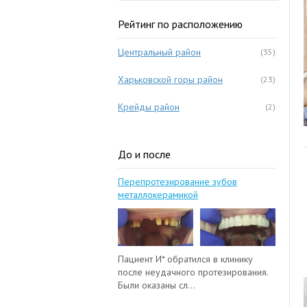
Рейтинг по расположению
Центральный район
(35)
Харьковской горы район
(23)
Крейды район
(2)
До и после
Перепротезирование зубов
металлокерамикой
Пациент И* обратился в клинику
после неудачного протезирования.
Были оказаны сл...