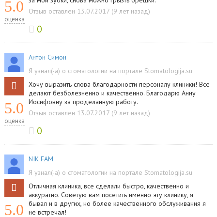
за мои зубки, снова можно грызть орешки.
5.0
Отзыв оставлен 13.07.2017 (9 лет назад)
оценка
0
Антон Симон
Я узнал(-а) о стоматологии на портале Stomatologija.su
Хочу выразить слова благодарности персоналу клиники! Все
делают безболезненно и качественно. Благодарю Анну
Иосифовну за проделанную работу.
5.0
Отзыв оставлен 13.07.2017 (9 лет назад)
оценка
0
NIK FAM
Я узнал(-а) о стоматологии на портале Stomatologija.su
Отличная клиника, все сделали быстро, качественно и
аккуратно. Советую вам посетить именно эту клинику, я
бывал и в других, но более качественного обслуживания я
5.0
не встречал!