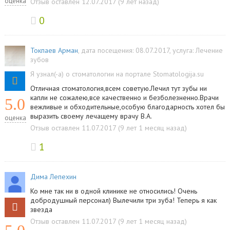
оценка
Отзыв оставлен 12.07.2017 (9 лет назад)
0
Токпаев Арман
, дата посещения: 08.07.2017
, услуга:
Лечение
зубов
Я узнал(-а) о стоматологии на портале Stomatologija.su
Отличная стоматология,всем советую.Лечил тут зубы ни
капли не сожалею,все качественно и безболезненно.Врачи
5.0
вежливые и обходительные,особую благодарность хотел бы
выразить своему лечащему врачу В.А.
оценка
Отзыв оставлен 11.07.2017 (9 лет 1 месяц назад)
1
Дима Лепехин
Ко мне так ни в одной клинике не относились! Очень
добродушный персонал) Вылечили три зуба! Теперь я как
звезда
Отзыв оставлен 11.07.2017 (9 лет 1 месяц назад)