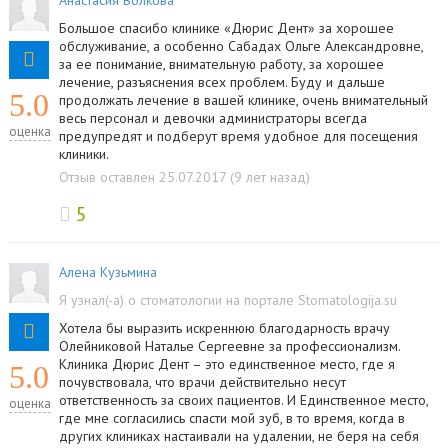
Анастасия Волкова
Большое спасибо клинике «Дюрис Дент» за хорошее
обслуживание, а особенно Сабадах Ольге Александровне,
за ее понимание, внимательную работу, за хорошее
лечение, разъяснения всех проблем. Буду и дальше
5.0
продолжать лечение в вашей клинике, очень внимательный
весь персонал и девочки администраторы всегда
оценка
предупредят и подберут время удобное для посещения
клиники.
Отзыв оставлен 25.07.2017 (9 лет назад)
5
Алена Кузьмина
Я узнал(-а) о стоматологии на портале Stomatologija.su
Хотела бы выразить искреннюю благодарность врачу
Олейниковой Наталье Сергеевне за профессионализм.
Клиника Дюрис Дент – это единственное место, где я
5.0
почувствовала, что врачи действительно несут
ответственность за своих пациентов. И Единственное место,
оценка
где мне согласились спасти мой зуб, в то время, когда в
других клиниках настаивали на удалении, не беря на себя