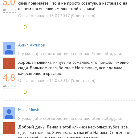
5.0
сами понимаете, что я не просто советую, а настаиваю на
вашем посещении именно этой клиники!
оценка
Отзыв оставлен 13.07.2017 (9 лет назад)
0
Антип Антипов
Я узнал(-а) о стоматологии на портале Stomatologija.su
Хорошая клиника, ничуть не сожалею, что пришел именно
сюда. Большое спасибо Анне Иосифовне, все сделала
качественно и красиво.
4.8
Отзыв оставлен 13.07.2017 (9 лет назад)
оценка
0
Maks Minsk
Я узнал(-а) о стоматологии на портале Stomatologija.su
Добрый день! Лечил в этой клиники несколько зубов, все
сделали отлично. Хочу сказать спасибо Наталье Сергеевне