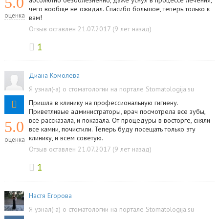
5.0
абсолютно безболезненно, даже уснул в процессе лечения,
чего вообще не ожидал. Спасибо большое, теперь только к
оценка
вам!
Отзыв оставлен 21.07.2017 (9 лет назад)
1
Диана Комолева
Я узнал(-а) о стоматологии на портале Stomatologija.su
Пришла в клинику на профессиональную гигиену.
Приветливые администраторы, врач посмотрела все зубы,
всё рассказала, и показала. От процедуры в восторге, сняли
5.0
все камни, почистили. Теперь буду посещать только эту
клинику, и всем советую.
оценка
Отзыв оставлен 21.07.2017 (9 лет назад)
1
Настя Егорова
Я узнал(-а) о стоматологии на портале Stomatologija.su