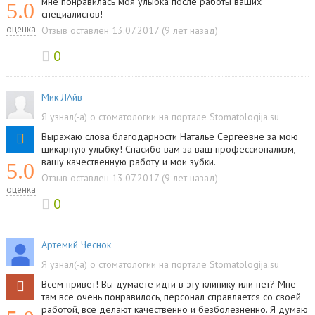
мне понравилась моя улыбка после работы ваших
5.0
специалистов!
оценка
Отзыв оставлен 13.07.2017 (9 лет назад)
0
Мик ЛАйв
Я узнал(-а) о стоматологии на портале Stomatologija.su
Выражаю слова благодарности Наталье Сергеевне за мою
шикарную улыбку! Спасибо вам за ваш профессионализм,
вашу качественную работу и мои зубки.
5.0
Отзыв оставлен 13.07.2017 (9 лет назад)
оценка
0
Артемий Чеснок
Я узнал(-а) о стоматологии на портале Stomatologija.su
Всем привет! Вы думаете идти в эту клинику или нет? Мне
там все очень понравилось, персонал справляется со своей
работой, все делают качественно и безболезненно. Я думаю