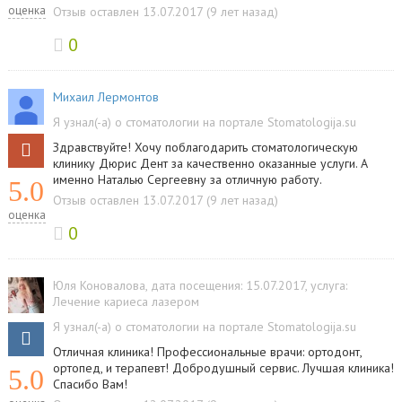
оценка
Отзыв оставлен 13.07.2017 (9 лет назад)
0
Михаил Лермонтов
Я узнал(-а) о стоматологии на портале Stomatologija.su
Здравствуйте! Хочу поблагодарить стоматологическую
клинику Дюрис Дент за качественно оказанные услуги. А
именно Наталью Сергеевну за отличную работу.
5.0
Отзыв оставлен 13.07.2017 (9 лет назад)
оценка
0
Юля Коновалова
, дата посещения: 15.07.2017
, услуга:
Лечение кариеса лазером
Я узнал(-а) о стоматологии на портале Stomatologija.su
Отличная клиника! Профессиональные врачи: ортодонт,
ортопед, и терапевт! Добродушный сервис. Лучшая клиника!
5.0
Спасибо Вам!