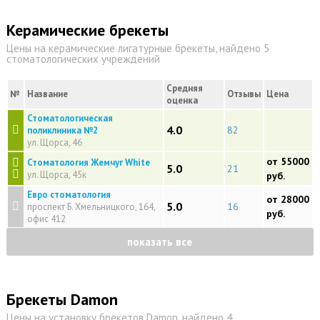
Керамические брекеты
Цены на керамические лигатурные брекеты, найдено 5
стоматологических учреждений
Средняя
№
Название
Отзывы
Цена
оценка
Стоматологическая
4.0
82
поликлиника №2
ул. Щорса, 46
от 55000
Стоматология Жемчуг White
5.0
21
ул. Щорса, 45к
руб.
Евро стоматология
от 28000
5.0
16
проспект Б. Хмельницкого, 164,
руб.
офис 412
показать все
Брекеты Damon
Цены на установку брекетов Damon, найдено 4