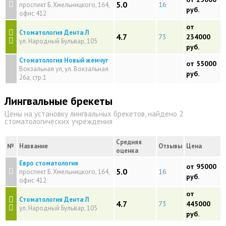
5.0
16
проспект Б. Хмельницкого, 164,
руб.
офис 412
от
Стоматология Дента Л
4.7
73
234000
ул. Народный Бульвар, 105
руб.
Стоматология Новый жемчуг
от 55000
Вокзальная ул, ул. Вокзальная
руб.
26а, стр.1
Лингвальные брекеты
Цены на установку лингвальных брекетов, найдено 2
стоматологических учреждения
Средняя
№
Название
Отзывы
Цена
оценка
Евро стоматология
от 95000
5.0
16
проспект Б. Хмельницкого, 164,
руб.
офис 412
от
Стоматология Дента Л
4.7
73
445000
ул. Народный Бульвар, 105
руб.