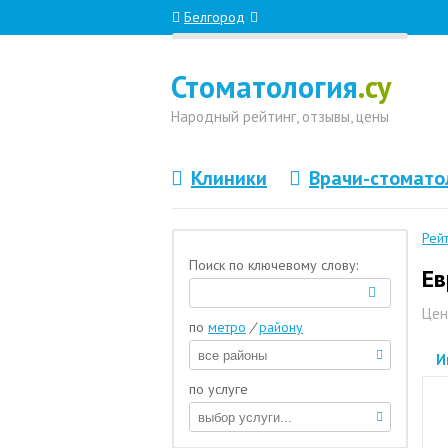
Белгород
Стоматология
.су
Народный
рейтинг, отзывы
, цены
Клиники
Врачи-стомато
Рей
Поиск по ключевому слову:
Ев
Цен
по
метро
/
району
И
по услуге