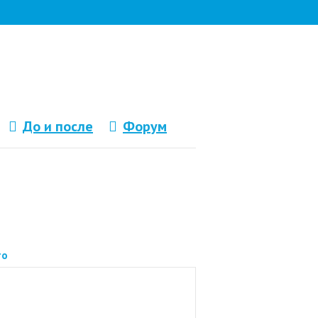
До и после
Форум
то