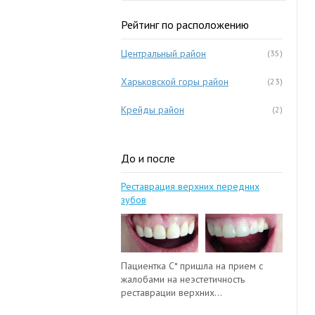
Рейтинг по расположению
Центральный район
(35)
Харьковской горы район
(23)
Крейды район
(2)
До и после
Реставрация верхних передних
зубов
Пациентка С* пришла на прием с
жалобами на неэстетичность
реставрации верхних...