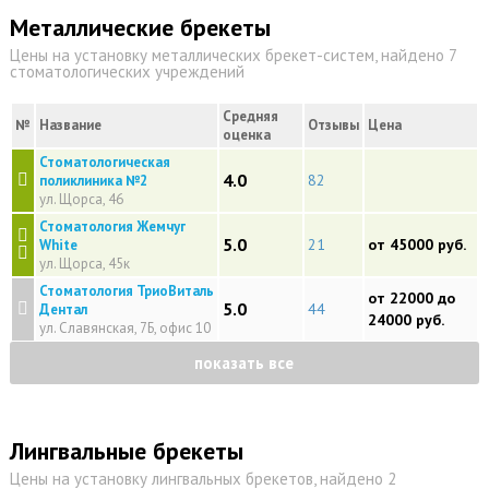
Металлические брекеты
Цены на установку металлических брекет-систем, найдено 7
стоматологических учреждений
Средняя
№
Название
Отзывы
Цена
оценка
Стоматологическая
4.0
82
поликлиника №2
ул. Щорса, 46
Стоматология Жемчуг
5.0
21
от 45000 руб.
White
ул. Щорса, 45к
Стоматология ТриоВиталь
от 22000 до
5.0
44
Дентал
24000 руб.
ул. Славянская, 7Б, офис 10
показать все
Лингвальные брекеты
Цены на установку лингвальных брекетов, найдено 2