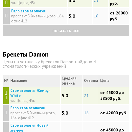
5.0
21
ул. Щорса, 45к
руб.
Евро стоматология
от 28000
5.0
16
проспект Б. Хмельницкого, 164,
руб.
офис 412
показать все
Брекеты Damon
Цены на установку брекетов Damon, найдено 4
стоматологических учреждений
Средняя
№
Название
Отзывы
Цена
оценка
Стоматология Жемчуг
от 45000 до
5.0
21
White
58500 руб.
ул. Щорса, 45к
Евро стоматология
5.0
16
от 42000 руб.
проспект Б. Хмельницкого,
164, офис 412
Стоматология Новый
от 45000 до
жемчуг