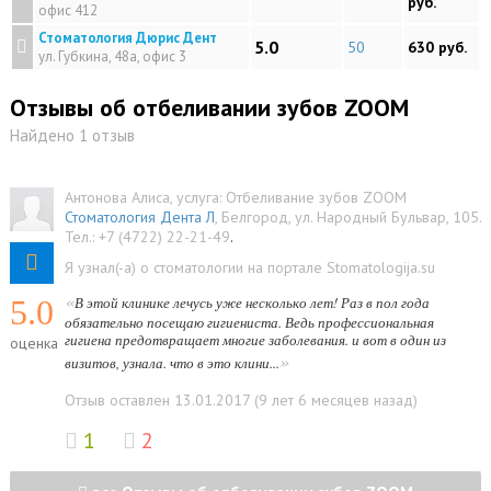
руб.
офис 412
Стоматология Дюрис Дент
5.0
50
630 руб.
ул. Губкина, 48а, офис 3
Отзывы об отбеливании зубов ZOOM
Найдено 1 отзыв
Антонова Алиса
, услуга:
Отбеливание зубов ZOOM
Стоматология Дента Л
,
Белгород
,
ул. Народный Бульвар, 105
.
Тел.:
+7 (4722) 22-21-49
.
Я узнал(-а) о стоматологии на портале Stomatologija.su
«
5.0
В этой клинике лечусь уже несколько лет! Раз в пол года
обязательно посещаю гигиениста. Ведь профессиональная
гигиена предотвращает многие заболевания. и вот в один из
оценка
»
визитов, узнала. что в это клини...
Отзыв оставлен 13.01.2017 (9 лет 6 месяцев назад)
1
2