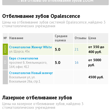
все Отзывы об отбеливании зубов ZOOM
Отбеливание зубов Opalescence
Цены на отбеливание зубов системой Opalescence, найдено 3
стоматологических учреждения
Средняя
№
Название
Отзывы
Цена
оценка
от 350 до
Стоматология Жемчуг White
5.0
21
ул. Щорса, 45к
400 руб.
Евро стоматология
от 5000
5.0
16
проспект Б. Хмельницкого,
руб.
164, офис 412
Стоматология Новый жемчуг
4500 руб.
Вокзальная ул, ул.
Вокзальная 26а, стр.1
Лазерное отбеливание зубов
Цены на лазерное отбеливание зубов, найдено 3
стоматологических учреждения