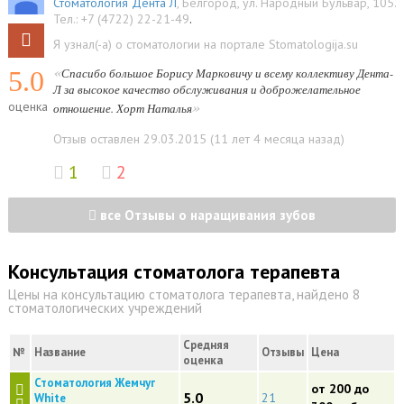
Стоматология Дента Л
,
Белгород
,
ул. Народный Бульвар, 105
.
Тел.:
+7 (4722) 22-21-49
.
Я узнал(-а) о стоматологии на портале Stomatologija.su
«
5.0
Спасибо большое Борису Марковичу и всему коллективу Дента-
Л за высокое качество обслуживания и доброжелательное
»
оценка
отношение. Хорт Наталья
Отзыв оставлен 29.03.2015 (11 лет 4 месяца назад)
1
2
все Отзывы о наращивания зубов
Консультация стоматолога терапевта
Цены на консультацию стоматолога терапевта, найдено 8
стоматологических учреждений
Средняя
№
Название
Отзывы
Цена
оценка
Стоматология Жемчуг
от 200 до
5.0
21
White